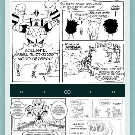
«
‹
∞
›
»
Webcomic
Footer