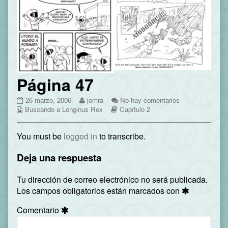
Página 47
Página
Read
en
26 marzo, 2006
jomra
No hay comentarios
Webcomic
47
more
Webcomic
Página
Buscando a Longinus Rex
Capítulo 2
Collections
published
posts
Storylines
47
on
by
You must be
logged in
to transcribe.
the
author
of
Deja una respuesta
Página
47,
Tu dirección de correo electrónico no será publicada.
Los campos obligatorios están marcados con
Comentario