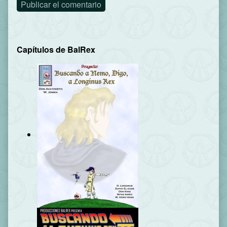
Primary
Capítulos de BalRex
Sidebar