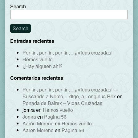
Search
Search
Entradas recientes
Por fin, por fin, por fin… ¡¡Vidas cruzadas!!
Hemos vuelto
¿Hay alguien ahí?
Comentarios recientes
Por fin, por fin, por fin… ¡¡Vidas cruzadas!! –
Buscando a Nemo… digo, a Longinus Rex
en
Portada de Balrex – Vidas Cruzadas
jomra
en
Hemos vuelto
Jomra
en
Página 56
Aarón Moreno
en
Hemos vuelto
Aarón Moreno
en
Página 56