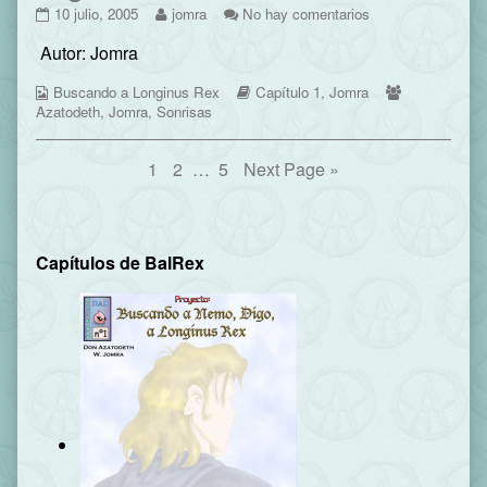
Página
Read
en
10 julio, 2005
jomra
No hay comentarios
09
more
Página
Autor: Jomra
published
posts
09
on
by
Webcomic
the
Webcomic
Webcomic
Buscando a Longinus Rex
Capítulo 1
,
Jomra
Collections
author
Storylines
Collections
Azatodeth
,
Jomra
,
Sonrisas
of
Página
Navegación
Page
Page
Page
1
2
…
5
Next Page »
09,
de
entradas
Primary
Capítulos de BalRex
Sidebar