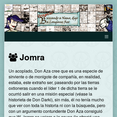
Skip
to
content
Webcomics
Jomra
featuring
Un acoplado, Don Aza cree que es una especie de
sirviente o de monigote de compañía, en realidad,
estaba, este extraño ser, paseando por las tierras
oxtioneras cuando el líder 1 de dicha tierra se le
ocurrió salir en una misión especial (véase la
historieta de Don Darki), sin más, él no tenía mucho
que ver con toda la historia ni con la búsqueda, pero
con un argumento contundente Don Aza consiguió
que W. Jomra se uniera a la causa (le ofreció una