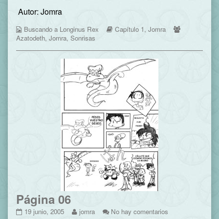
05
more
Página
Autor: Jomra
published
posts
05
on
by
Webcomic
the
Webcomic
Webcomic
Buscando a Longinus Rex
Capítulo 1
,
Jomra
Collections
author
Storylines
Collections
Azatodeth
,
Jomra
,
Sonrisas
of
Página
05,
Página 06
Página
Read
en
19 junio, 2005
jomra
No hay comentarios