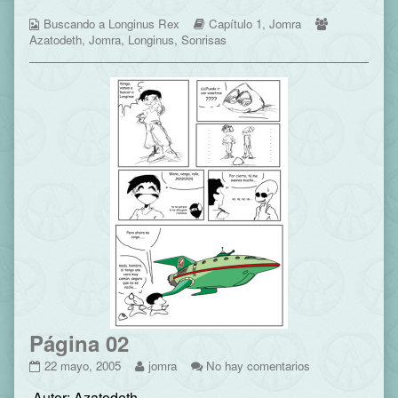
on
by
Webcomic
the
Webcomic
Webcomic
Buscando a Longinus Rex
Capítulo 1
,
Jomra
Collections
author
Storylines
Collections
Azatodeth
,
Jomra
,
Longinus
,
Sonrisas
of
Página
01,
Página 02
Página
Read
en
22 mayo, 2005
jomra
No hay comentarios
02
more
Página
Autor: Azatodeth
published
posts
02