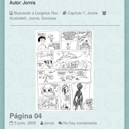
Autor: Jomra
published
posts
03
on
by
Webcomic
the
Webcomic
Webcomic
Buscando a Longinus Rex
Capítulo 1
,
Jomra
Collections
author
Storylines
Collections
Azatodeth
,
Jomra
,
Sonrisas
of
Página
03,
Página 04
Página
Read
en
5 junio, 2005
jomra
No hay comentarios
04
more
Página