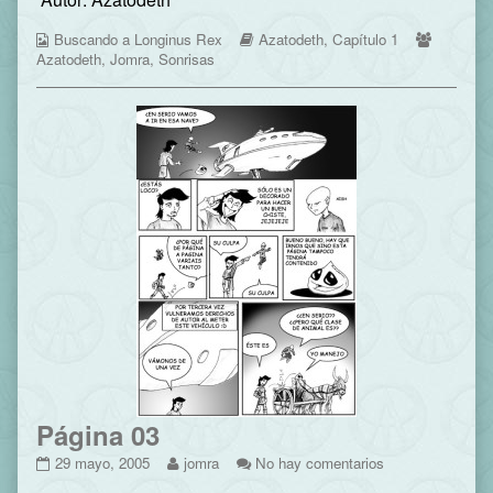
on
by
Webcomic
the
Webcomic
Webcom
Buscando a Longinus Rex
Azatodeth
,
Capítulo 1
Collections
author
Storylines
Collecti
Azatodeth
,
Jomra
,
Sonrisas
of
Página
02,
Página 03
Página
Read
en
29 mayo, 2005
jomra
No hay comentarios
03
more
Página