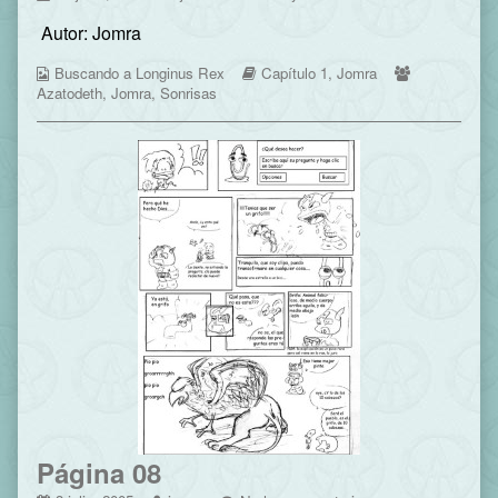
07
more
Página
Autor: Jomra
published
posts
07
on
by
Webcomic
the
Webcomic
Webcomic
Buscando a Longinus Rex
Capítulo 1
,
Jomra
Collections
author
Storylines
Collections
Azatodeth
,
Jomra
,
Sonrisas
of
Página
07,
Página 08