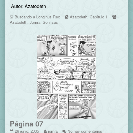
06
more
Página
Autor: Azatodeth
published
posts
06
on
by
Webcomic
the
Webcomic
Webcom
Buscando a Longinus Rex
Azatodeth
,
Capítulo 1
Collections
author
Storylines
Collecti
Azatodeth
,
Jomra
,
Sonrisas
of
Página
06,
Página 07
Página
Read
en
26 junio, 2005
jomra
No hay comentarios