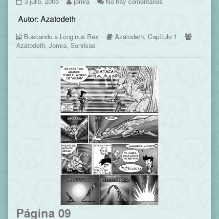
Página
Read
en
3 julio, 2005
jomra
No hay comentarios
08
more
Página
Autor: Azatodeth
published
posts
08
on
by
Webcomic
the
Webcomic
Webcom
Buscando a Longinus Rex
Azatodeth
,
Capítulo 1
Collections
author
Storylines
Collecti
Azatodeth
,
Jomra
,
Sonrisas
of
Página
08,
Página 09