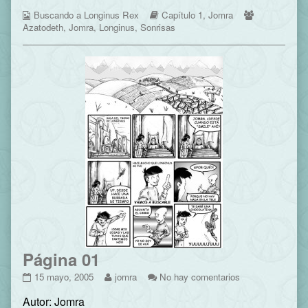
Portada
by
–
Webcomic
published
the
Webcomic
Portada
Webcomic
Buscando a Longinus Rex
Capítulo 1
,
Jomra
Collections
on
author
Storylines
Collections
Azatodeth
,
Jomra
,
Longinus
,
Sonrisas
of
Capítulo
1
–
Portada,
Página 01
Página
Read
en
15 mayo, 2005
jomra
No hay comentarios
01
more
Página
Autor: Jomra
published
posts
01