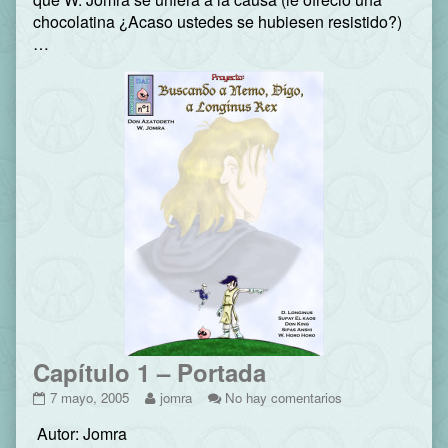
chocolatina ¿Acaso ustedes se hubiesen resistido?)
…
Capítulo 1 – Portada
Capítulo
Read
en
7 mayo, 2005
jomra
No hay comentarios
1
more
Capítulo
Autor: Jomra
–
posts
1