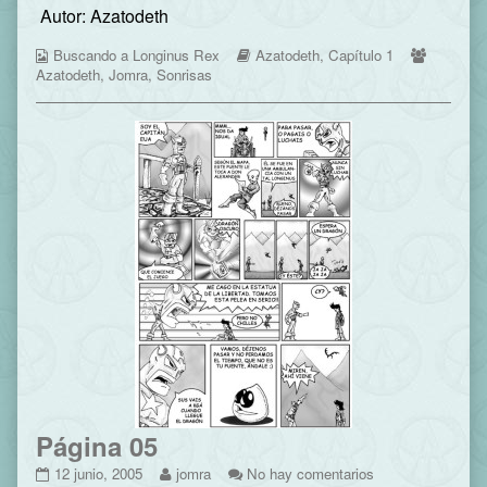
Autor: Azatodeth
published
posts
04
on
by
Webcomic
the
Webcomic
Webcom
Buscando a Longinus Rex
Azatodeth
,
Capítulo 1
Collections
author
Storylines
Collecti
Azatodeth
,
Jomra
,
Sonrisas
of
Página
04,
Página 05
Página
Read
en
12 junio, 2005
jomra
No hay comentarios